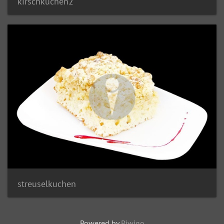
kirschkuchen2
streuselkuchen
Powered by
Piwigo