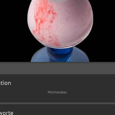
tion
Milchshakes
worte